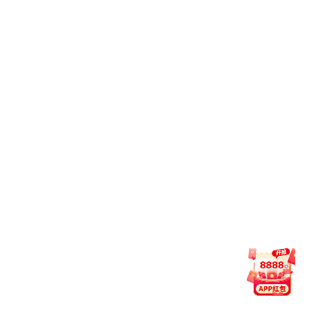
发展的隐患。
总结：
Totality of the situation surrounding Manchester
City's injury to two defenders presents a complex
challenge that extends beyond just personnel
changes. The impact on team dynamics, tactical
adjustments, and psychological factors all play
critical roles in how effectively the team can
respond to such adversity.
This match against Arsenal will serve as a crucial
test for Manchester City, not only in terms of
their ability to adapt on the field but also in
maintaining morale and cohesion within the